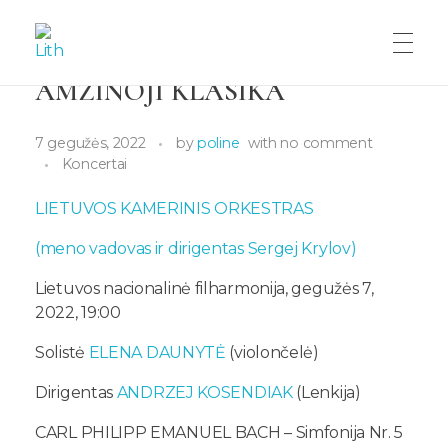
AMŽINOJI KLASIKA
LITHUANIANCHAMBERORCHESTRA
Lithuanian Chamber Orchestra
7 gegužės, 2022
by
poline
with
no comment
Koncertai
LIETUVOS KAMERINIS ORKESTRAS
(meno vadovas ir dirigentas Sergej Krylov)
Lietuvos nacionalinė filharmonija, gegužės 7,
2022, 19:00
Solistė
ELENA DAUNYTĖ
(violončelė)
Dirigentas
ANDRZEJ KOSENDIAK
(Lenkija)
CARL PHILIPP EMANUEL BACH – Simfonija Nr. 5