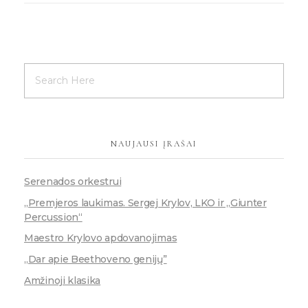
NAUJAUSI ĮRAŠAI
Serenados orkestrui
„Premjeros laukimas. Sergej Krylov, LKO ir „Giunter
Percussion“
Maestro Krylovo apdovanojimas
„Dar apie Beethoveno genijų”
Amžinoji klasika