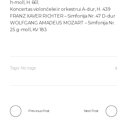
h-moll, H. 661;
Koncertas violončelei ir orkestrui A-dur, H. 439
FRANZ XAVER RICHTER – Simfonija Nr. 47 D-dur
WOLFGANG AMADEUS MOZART – Simfonija Nr.
25 g-moll, KV 183
Tags: No tags
Previous Post
Next Post